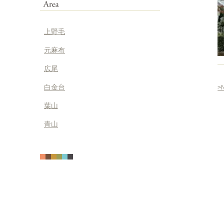
上野毛
元麻布
広尾
白金台
>
葉山
青山