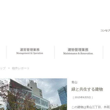
ップ
>
物件レポート
青山
緑と共生する建物
［ 2015年6月5日 ］
この建物は青山三丁目、外苑